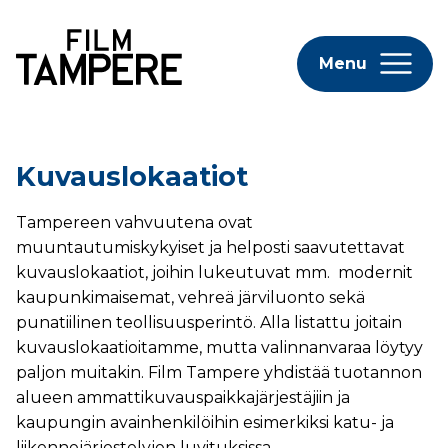
Menu
Kuvauslokaatiot
Tampereen vahvuutena ovat
muuntautumiskykyiset ja helposti saavutettavat
kuvauslokaatiot, joihin lukeutuvat mm. modernit
kaupunkimaisemat, vehreä järviluonto sekä
punatiilinen teollisuusperintö. Alla listattu joitain
kuvauslokaatioitamme, mutta valinnanvaraa löytyy
paljon muitakin. Film Tampere yhdistää tuotannon
alueen ammattikuvauspaikkajärjestäjiin ja
kaupungin avainhenkilöihin esimerkiksi katu- ja
liikennejärjestelyjen luvituksissa.