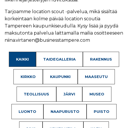
Tarjoamme location scout -palvelua, mikä sisältää
korkeintaan kolme päivää location scoutia
Tampereen kaupunkiseudulla. Kysy lisää ja pyydä
maksutonta palvelua laittamalla mailia osoitteeseen
niina.virtanen@businesstampere.com
KAIKKI
TAIDEGALLERIA
RAKENNUS
KIRKKO
KAUPUNKI
MAASEUTU
TEOLLISUUS
JÄRVI
MUSEO
LUONTO
NAAPURUSTO
PUISTO