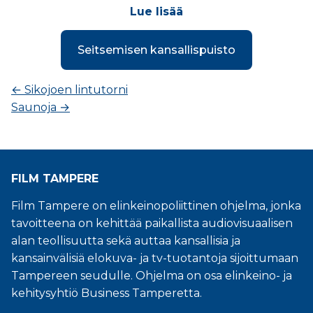
Lue lisää
Seitsemisen kansallispuisto
←
Sikojoen lintutorni
Saunoja
→
FILM TAMPERE
Film Tampere on elinkeinopoliittinen ohjelma, jonka
tavoitteena on kehittää paikallista audiovisuaalisen
alan teollisuutta sekä auttaa kansallisia ja
kansainvälisiä elokuva- ja tv-tuotantoja sijoittumaan
Tampereen seudulle. Ohjelma on osa elinkeino- ja
kehitysyhtiö Business Tamperetta.