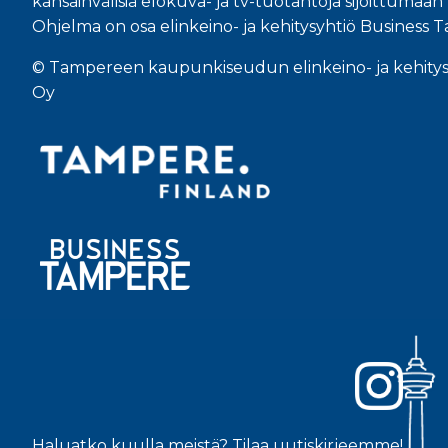
kansainvälisiä elokuva- ja tv-tuotantoja sijoittuma
Ohjelma on osa elinkeino- ja kehitysyhtiö Business 
© Tampereen kaupunkiseudun elinkeino- ja kehity
Oy
Haluatko kuulla meistä? Tilaa uutiskirjeemme!