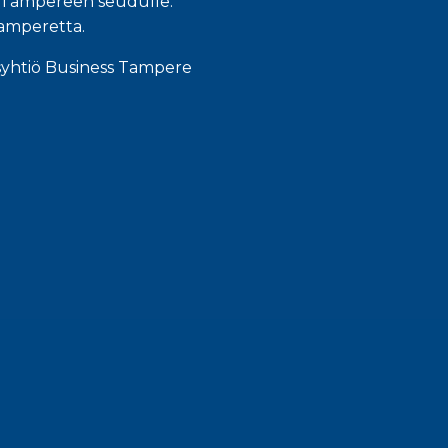
an Tampereen seudulle.
Tamperetta.
syhtiö Business Tampere