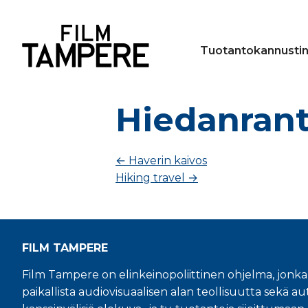
Tuotantokannusti
Hiedanran
←
Haverin kaivos
Hiking travel
→
FILM TAMPERE
Film Tampere on elinkeinopoliittinen ohjelma, jonka
paikallista audiovisuaalisen alan teollisuutta sekä aut