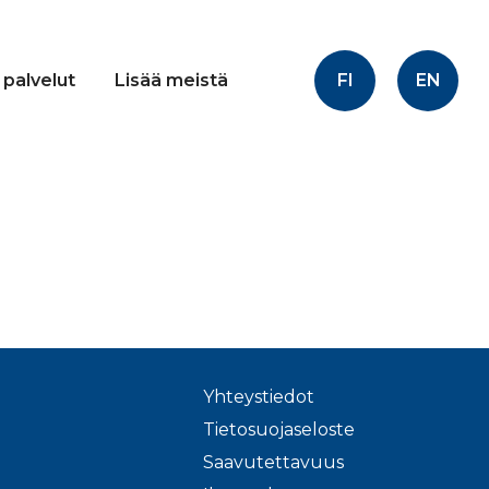
FI
EN
 palvelut
Lisää meistä
Yhteystiedot
Tietosuojaseloste
Saavutettavuus