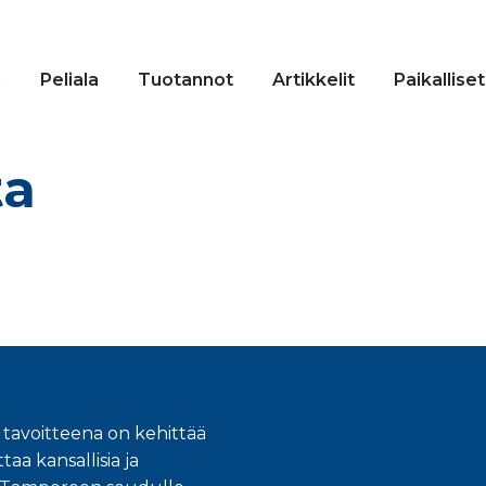
n
Peliala
Tuotannot
Artikkelit
Paikalliset
ta
 tavoitteena on kehittää
taa kansallisia ja