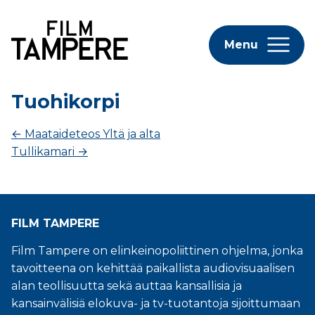
Menu
Tuohikorpi
←
Maataideteos Yltä ja alta
Tullikamari
→
FILM TAMPERE
Film Tampere on elinkeinopoliittinen ohjelma, jonka
tavoitteena on kehittää paikallista audiovisuaalisen
alan teollisuutta sekä auttaa kansallisia ja
kansainvälisiä elokuva- ja tv-tuotantoja sijoittumaan