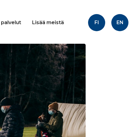
FI
EN
 palvelut
Lisää meistä