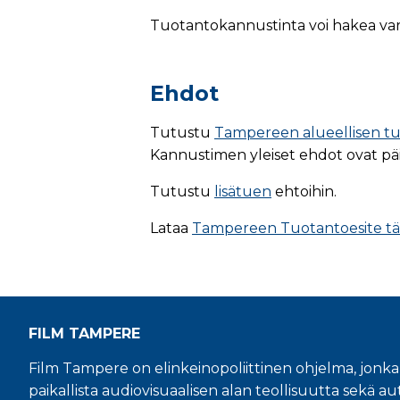
Tuotantokannustinta voi hakea varsi
Ehdot
Tutustu
Tampereen alueellisen tu
Kannustimen yleiset ehdot ovat päi
Tutustu
lisätuen
ehtoihin.
Lataa
Tampereen Tuotantoesite tä
FILM TAMPERE
Film Tampere on elinkeinopoliittinen ohjelma, jonka
paikallista audiovisuaalisen alan teollisuutta sekä aut