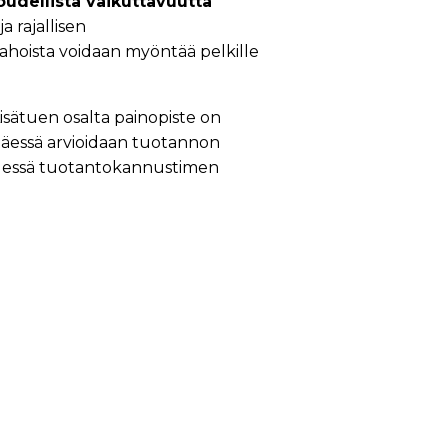
oudellista vaikuttavuutta
a rajallisen
hoista voidaan myöntää pelkille
isätuen osalta painopiste on
täessä arvioidaan tuotannon
hdessä tuotantokannustimen