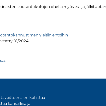
naisten tuotantokulujen ohella myös esi- ja jälkituotant
otantokannustimen yleisiin ehtoihin
.
vitetty 01/2024.
stä
.
 tavoitteena on kehittää
taa kansallisia ja