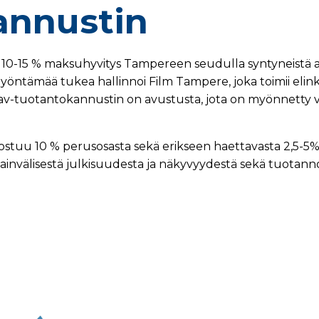
annustin
0-15 % maksuhyvitys Tampereen seudulla syntyneistä a
ntämää tukea hallinnoi Film Tampere, joka toimii elink
v-tuotantokannustin on avustusta, jota on myönnetty v
uu 10 % perusosasta sekä erikseen haettavasta 2,5-5% 
välisestä julkisuudesta ja näkyvyydestä sekä tuotanno