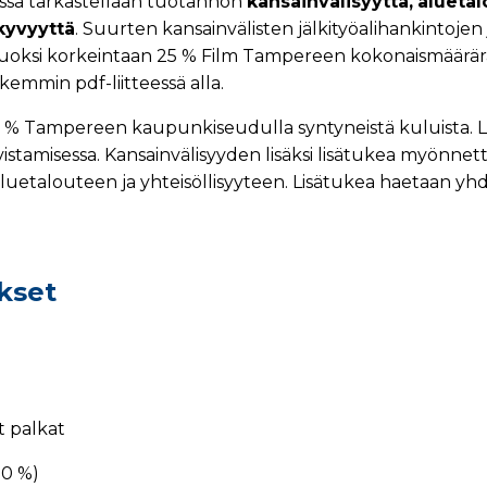
issa tarkastellaan tuotannon
kansainvälisyyttä,
aluetal
kyvyyttä
. Suurten kansainvälisten jälkityöalihankintojen j
uoksi korkeintaan 25 % Film Tampereen kokonaismäärära
emmin pdf-liitteessä alla.
i 5 % Tampereen kaupunkiseudulla syntyneistä kuluista. L
stamisessa. Kansainvälisyyden lisäksi lisätukea myönnet
uetalouteen ja yhteisöllisyyteen. Lisätukea haetaan y
kset
 palkat
20 %)