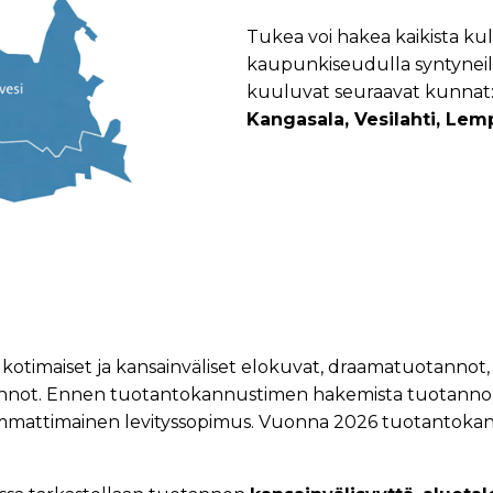
Tukea voi hakea kaikista ku
kaupunkiseudulla syntyneil
kuuluvat seuraavat kunnat
Kangasala, Vesilahti, Lemp
otimaiset ja kansainväliset elokuvat, draamatuotannot,
nnot. Ennen tuotantokannustimen hakemista tuotannolla
mmattimainen levityssopimus. Vuonna 2026 tuotantokann