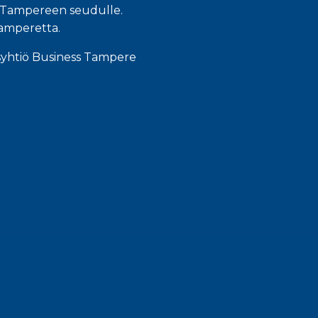
an Tampereen seudulle.
Tamperetta.
syhtiö Business Tampere