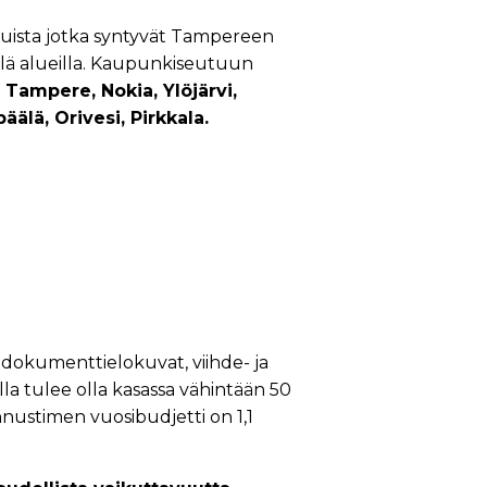
luista jotka syntyvät Tampereen
lä alueilla. Kaupunkiseutuun
:
Tampere, Nokia, Ylöjärvi,
äälä, Orivesi, Pirkkala.
 dokumenttielokuvat, viihde- ja
 tulee olla kasassa vähintään 50
ustimen vuosibudjetti on 1,1