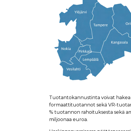
Tuotantokannustinta voivat hakea k
formaattituotannot sekä VR-tuota
% tuotannon rahoituksesta sekä a
miljoonaa euroa.