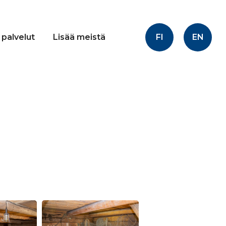
FI
EN
 palvelut
Lisää meistä