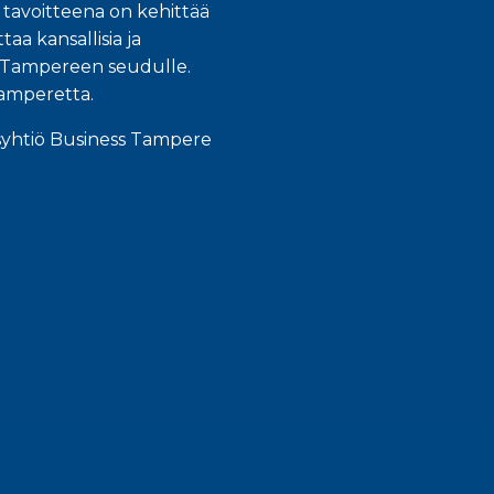
 tavoitteena on kehittää
taa kansallisia ja
an Tampereen seudulle.
Tamperetta.
syhtiö Business Tampere