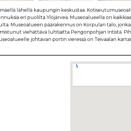
nmäellä lähellä kaupungin keskustaa. Kotiseutumuseoalu
nnuksia eri puolilta Ylöjärveä. Museoalueella on kaikkia
ulta. Museoalueen päärakennus on Korpulan talo, jonka pi
mistunut viehättävä luhtiaitta Pengonpohjan Intistä. Pih
useoalueelle johtavan portin vieressä on Teivaalan kart