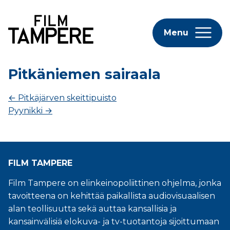
Menu
Pitkäniemen sairaala
←
Pitkäjärven skeittipuisto
Pyynikki
→
FILM TAMPERE
Film Tampere on elinkeinopoliittinen ohjelma, jonka
tavoitteena on kehittää paikallista audiovisuaalisen
alan teollisuutta sekä auttaa kansallisia ja
kansainvälisiä elokuva- ja tv-tuotantoja sijoittumaan