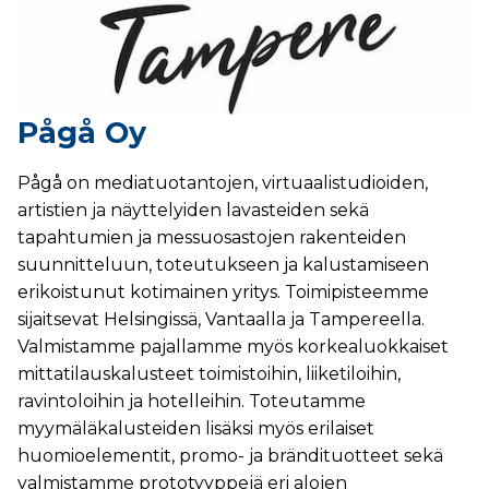
Pågå Oy
Pågå on mediatuotantojen, virtuaalistudioiden,
artistien ja näyttelyiden lavasteiden sekä
tapahtumien ja messuosastojen rakenteiden
suunnitteluun, toteutukseen ja kalustamiseen
erikoistunut kotimainen yritys. Toimipisteemme
sijaitsevat Helsingissä, Vantaalla ja Tampereella.
Valmistamme pajallamme myös korkealuokkaiset
mittatilauskalusteet toimistoihin, liiketiloihin,
ravintoloihin ja hotelleihin. Toteutamme
myymäläkalusteiden lisäksi myös erilaiset
huomioelementit, promo- ja brändituotteet sekä
valmistamme prototyyppejä eri alojen