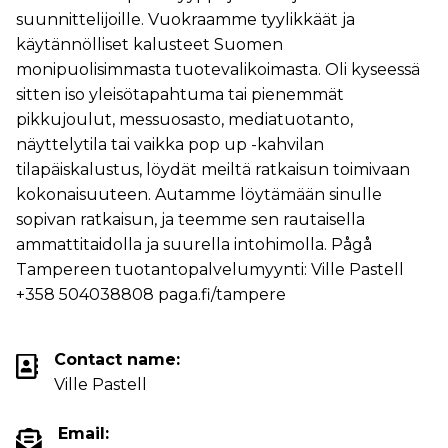
suunnittelijoille. Vuokraamme tyylikkäät ja
käytännölliset kalusteet Suomen
monipuolisimmasta tuotevalikoimasta. Oli kyseessä
sitten iso yleisötapahtuma tai pienemmät
pikkujoulut, messuosasto, mediatuotanto,
näyttelytila tai vaikka pop up -kahvilan
tilapäiskalustus, löydät meiltä ratkaisun toimivaan
kokonaisuuteen. Autamme löytämään sinulle
sopivan ratkaisun, ja teemme sen rautaisella
ammattitaidolla ja suurella intohimolla. Pågå
Tampereen tuotantopalvelumyynti: Ville Pastell
+358 504038808 paga.fi/tampere
Contact name:
Ville Pastell
Email: