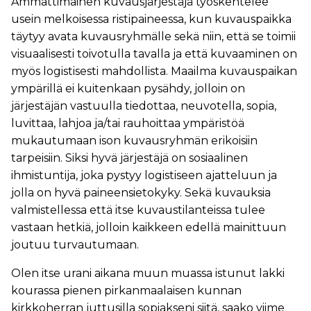
Ammattimainen kuvausjärjestäjä työskentelee
usein melkoisessa ristipaineessa, kun kuvauspaikka
täytyy avata kuvausryhmälle sekä niin, että se toimii
visuaalisesti toivotulla tavalla ja että kuvaaminen on
myös logistisesti mahdollista. Maailma kuvauspaikan
ympärillä ei kuitenkaan pysähdy, jolloin on
järjestäjän vastuulla tiedottaa, neuvotella, sopia,
luvittaa, lahjoa ja/tai rauhoittaa ympäristöä
mukautumaan ison kuvausryhmän erikoisiin
tarpeisiin. Siksi hyvä järjestäjä on sosiaalinen
ihmistuntija, joka pystyy logistiseen ajatteluun ja
jolla on hyvä paineensietokyky. Sekä kuvauksia
valmistellessa että itse kuvaustilanteissa tulee
vastaan hetkiä, jolloin kaikkeen edellä mainittuun
joutuu turvautumaan.
Olen itse urani aikana muun muassa istunut lakki
kourassa pienen pirkanmaalaisen kunnan
kirkkoherran juttusilla sopiakseni siitä, saako viime