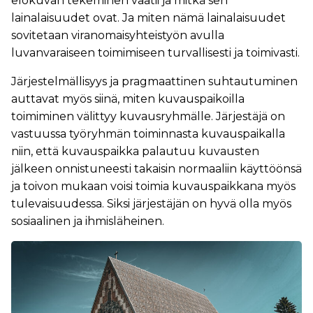
elokuvan tekeminen vaatii ja mitkä sen
lainalaisuudet ovat. Ja miten nämä lainalaisuudet
sovitetaan viranomaisyhteistyön avulla
luvanvaraiseen toimimiseen turvallisesti ja toimivasti.
Järjestelmällisyys ja pragmaattinen suhtautuminen
auttavat myös siinä, miten kuvauspaikoilla
toimiminen välittyy kuvausryhmälle. Järjestäjä on
vastuussa työryhmän toiminnasta kuvauspaikalla
niin, että kuvauspaikka palautuu kuvausten
jälkeen onnistuneesti takaisin normaaliin käyttöönsä
ja toivon mukaan voisi toimia kuvauspaikkana myös
tulevaisuudessa. Siksi järjestäjän on hyvä olla myös
sosiaalinen ja ihmisläheinen.