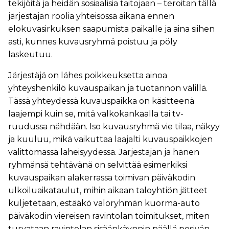
tekijöitä ja heidän sosiaalisia taitojaan – teroitan tällä
järjestäjän roolia yhteisössä aikana ennen
elokuvasirkuksen saapumista paikalle ja aina siihen
asti, kunnes kuvausryhmä poistuu ja pöly
laskeutuu.
Järjestäjä on lähes poikkeuksetta ainoa
yhteyshenkilö kuvauspaikan ja tuotannon välillä.
Tässä yhteydessä kuvauspaikka on käsitteenä
laajempi kuin se, mitä valkokankaalla tai tv-
ruudussa nähdään. Iso kuvausryhmä vie tilaa, näkyy
ja kuuluu, mikä vaikuttaa laajalti kuvauspaikkojen
välittömässä läheisyydessä. Järjestäjän ja hänen
ryhmänsä tehtävänä on selvittää esimerkiksi
kuvauspaikan alakerrassa toimivan päiväkodin
ulkoiluaikataulut, mihin aikaan taloyhtiön jätteet
kuljetetaan, estääkö valoryhmän kuorma-auto
päiväkodin viereisen ravintolan toimitukset, miten
turvataan ravintolan sisäänkäynnin päällä pesivän