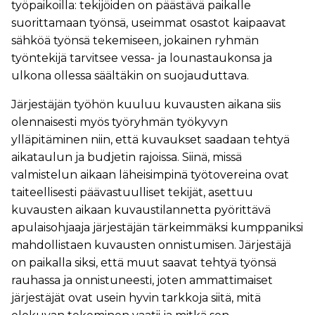
työpaikoilla: tekijöiden on päästävä paikalle
suorittamaan työnsä, useimmat osastot kaipaavat
sähköä työnsä tekemiseen, jokainen ryhmän
työntekijä tarvitsee vessa- ja lounastaukonsa ja
ulkona ollessa säältäkin on suojauduttava.
Järjestäjän työhön kuuluu kuvausten aikana siis
olennaisesti myös työryhmän työkyvyn
ylläpitäminen niin, että kuvaukset saadaan tehtyä
aikataulun ja budjetin rajoissa. Siinä, missä
valmistelun aikaan läheisimpinä työtovereina ovat
taiteellisesti päävastuulliset tekijät, asettuu
kuvausten aikaan kuvaustilannetta pyörittävä
apulaisohjaaja järjestäjän tärkeimmäksi kumppaniksi
mahdollistaen kuvausten onnistumisen. Järjestäjä
on paikalla siksi, että muut saavat tehtyä työnsä
rauhassa ja onnistuneesti, joten ammattimaiset
järjestäjät ovat usein hyvin tarkkoja siitä, mitä