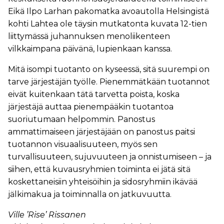
Eikä Ilpo Larhan pakomatka avoautolla Helsingistä
kohti Lahtea ole täysin mutkatonta kuvata 12-tien
liittymässä juhannuksen menoliikenteen
vilkkaimpana päivänä, lupienkaan kanssa.
Mitä isompi tuotanto on kyseessä, sitä suurempi on
tarve järjestäjän työlle. Pienemmätkään tuotannot
eivät kuitenkaan tätä tarvetta poista, koska
järjestäjä auttaa pienempääkin tuotantoa
suoriutumaan helpommin. Panostus
ammattimaiseen järjestäjään on panostus paitsi
tuotannon visuaalisuuteen, myös sen
turvallisuuteen, sujuvuuteen ja onnistumiseen – ja
siihen, että kuvausryhmien toiminta ei jätä sitä
koskettaneisiin yhteisöihin ja sidosryhmiin ikävää
jälkimakua ja toiminnalla on jatkuvuutta.
Ville ’Rise’ Rissanen