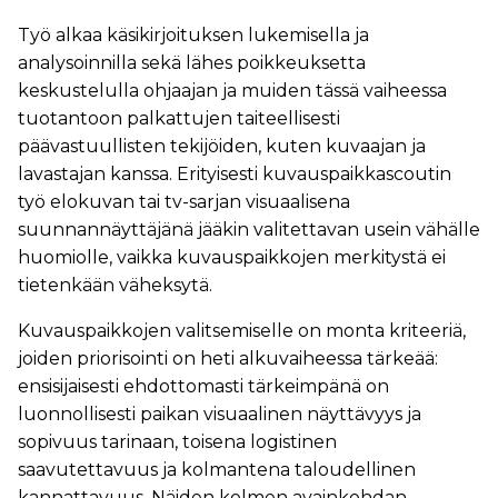
Työ alkaa käsikirjoituksen lukemisella ja
analysoinnilla sekä lähes poikkeuksetta
keskustelulla ohjaajan ja muiden tässä vaiheessa
tuotantoon palkattujen taiteellisesti
päävastuullisten tekijöiden, kuten kuvaajan ja
lavastajan kanssa. Erityisesti kuvauspaikkascoutin
työ elokuvan tai tv-sarjan visuaalisena
suunnannäyttäjänä jääkin valitettavan usein vähälle
huomiolle, vaikka kuvauspaikkojen merkitystä ei
tietenkään väheksytä.
Kuvauspaikkojen valitsemiselle on monta kriteeriä,
joiden priorisointi on heti alkuvaiheessa tärkeää:
ensisijaisesti ehdottomasti tärkeimpänä on
luonnollisesti paikan visuaalinen näyttävyys ja
sopivuus tarinaan, toisena logistinen
saavutettavuus ja kolmantena taloudellinen
kannattavuus. Näiden kolmen avainkohdan