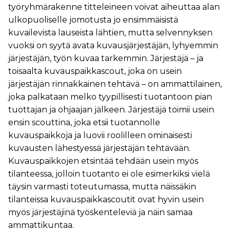
työryhmärakenne titteleineen voivat aiheuttaa alan
ulkopuoliselle jomotusta jo ensimmäisistä
kuvailevista lauseista lähtien, mutta selvennyksen
vuoksi on syytä avata kuvausjärjestäjän, lyhyemmin
järjestäjän, työn kuvaa tarkemmin. Järjestäjä – ja
toisaalta kuvauspaikkascout, joka on usein
järjestäjän rinnakkainen tehtävä – on ammattilainen,
joka palkataan melko tyypillisesti tuotantoon pian
tuottajan ja ohjaajan jälkeen. Järjestäjä toimii usein
ensin scouttina, joka etsii tuotannolle
kuvauspaikkoja ja luovii roolilleen ominaisesti
kuvausten lähestyessä järjestäjän tehtävään.
Kuvauspaikkojen etsintää tehdään usein myös
tilanteessa, jolloin tuotanto ei ole esimerkiksi vielä
täysin varmasti toteutumassa, mutta näissäkin
tilanteissa kuvauspaikkascoutit ovat hyvin usein
myös järjestäjinä työskenteleviä ja näin samaa
ammattikuntaa.