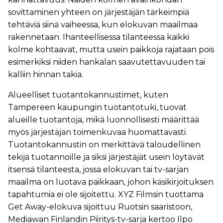
sovittaminen yhteen on järjestäjän tärkeimpiä
tehtäviä siinä vaiheessa, kun elokuvan maailmaa
rakennetaan. Ihanteellisessa tilanteessa kaikki
kolme kohtaavat, mutta usein paikkoja rajataan pois
esimerkiksi niiden hankalan saavutettavuuden tai
kalliin hinnan takia.
Alueelliset tuotantokannustimet, kuten
Tampereen kaupungin tuotantotuki, tuovat
alueille tuotantoja, mikä luonnollisesti määrittää
myös järjestäjän toimenkuvaa huomattavasti.
Tuotantokannustin on merkittävä taloudellinen
tekijä tuotannoille ja siksi järjestäjät usein löytävät
itsensä tilanteesta, jossa elokuvan tai tv-sarjan
maailma on luotava paikkaan, johon käsikirjoituksen
tapahtumia ei ole sijoitettu. XYZ Filmsin tuottama
Get Away-elokuva sijoittuu Ruotsin saaristoon,
Mediawan Finlandin Piiritys-tv-sarja kertoo Ilpo