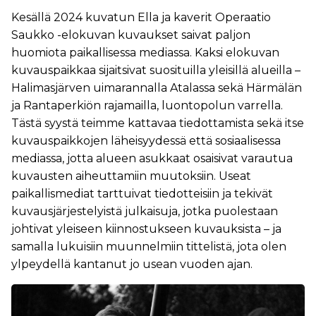
Kesällä 2024 kuvatun Ella ja kaverit Operaatio
Saukko -elokuvan kuvaukset saivat paljon
huomiota paikallisessa mediassa. Kaksi elokuvan
kuvauspaikkaa sijaitsivat suosituilla yleisillä alueilla –
Halimasjärven uimarannalla Atalassa sekä Härmälän
ja Rantaperkiön rajamailla, luontopolun varrella.
Tästä syystä teimme kattavaa tiedottamista sekä itse
kuvauspaikkojen läheisyydessä että sosiaalisessa
mediassa, jotta alueen asukkaat osaisivat varautua
kuvausten aiheuttamiin muutoksiin. Useat
paikallismediat tarttuivat tiedotteisiin ja tekivät
kuvausjärjestelyistä julkaisuja, jotka puolestaan
johtivat yleiseen kiinnostukseen kuvauksista – ja
samalla lukuisiin muunnelmiin tittelistä, jota olen
ylpeydellä kantanut jo usean vuoden ajan.