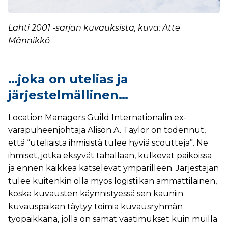
Lahti 2001 -sarjan kuvauksista, kuva: Atte
Männikkö
…joka on utelias ja
järjestelmällinen…
Location Managers Guild Internationalin ex-
varapuheenjohtaja Alison A. Taylor on todennut,
että “uteliaista ihmisistä tulee hyviä scoutteja”. Ne
ihmiset, jotka eksyvät tahallaan, kulkevat paikoissa
ja ennen kaikkea katselevat ympärilleen. Järjestäjän
tulee kuitenkin olla myös logistiikan ammattilainen,
koska kuvausten käynnistyessä sen kauniin
kuvauspaikan täytyy toimia kuvausryhmän
työpaikkana, jolla on samat vaatimukset kuin muilla