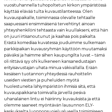
vuosituhannella tuhopoltetun kirkon ympäristössä
käyttää elävää tulta kuvaustilanteessa. Olen
kuvauspaikalle, toiminnassa olevalle tehtaalle
saapuessani ensimmäisenä tervehtinyt ainoan
yhteyshenkilöni tehtaasta vain kuullakseni, että hän
on juuri irtisanoutunut ja kaahaa pois paikalta.
Erästä komediaa kuvatessa jouduimme sulkemaan
parkkipaikan kuvausryhmän käyttöön muutamaksi
päiväksi ja haimme siihen kaupungilta luvat – tämä
oli riittävä syy ohi kulkeneen kansanedustajan
erityisavustajan uhata minua väkivallalla. Erään
kesäisen tuotannon yhteydessä rauhoittelin
useiden viestien ja puheluiden myötä
huolestuneita lähiympäristön ihmisiä siitä, että
kuvauspaikkana toimivalla järvellä pesivä
uhanalainen lintu ei häiriinny kuvauksista ja että
olemme saaneet myöntävän lausunnon ELY-
keskukselta luonnonsuojelualueella toimimiseen.