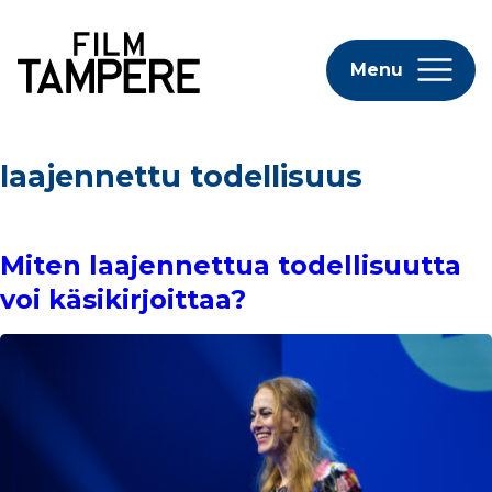
Menu
laajennettu todellisuus
Miten laajennettua todellisuutta
voi käsikirjoittaa?