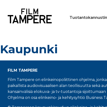
Tuotantokannusti
Kaupunki
FILM TAMPERE
Film Tampere on elinkeinopoliittinen ohjelma, jonka
paikallista audiovisuaalisen alan teollisuutta sekä aut
kansainvälisiä elokuva- ja tv-tuotantoja sijoittuma
Ohjelma on osa elinkeino- ja kehitysyhtiö Business 