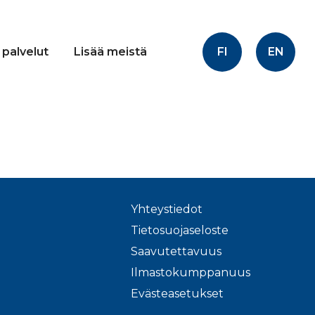
FI
EN
 palvelut
Lisää meistä
Yhteystiedot
Tietosuojaseloste
Saavutettavuus
Ilmastokumppanuus
Evästeasetukset