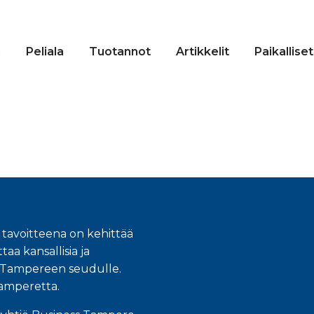
n
Peliala
Tuotannot
Artikkelit
Paikalliset
 tavoitteena on kehittää
taa kansallisia ja
an Tampereen seudulle.
Tamperetta.