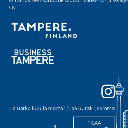
© Tampereen kaupunkiseudun elinkeino- ja kehity
Oy
Haluatko kuulla meistä? Tilaa uutiskirjeemme!
TILAA