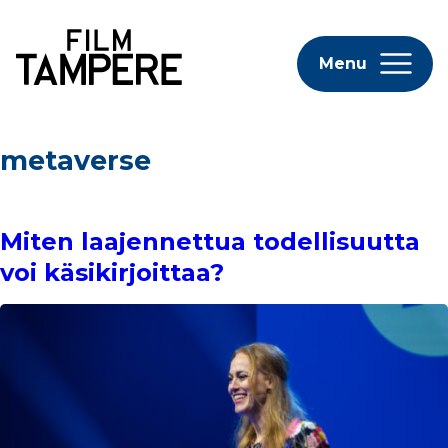
Menu
metaverse
Miten laajennettua todellisuutta
voi käsikirjoittaa?