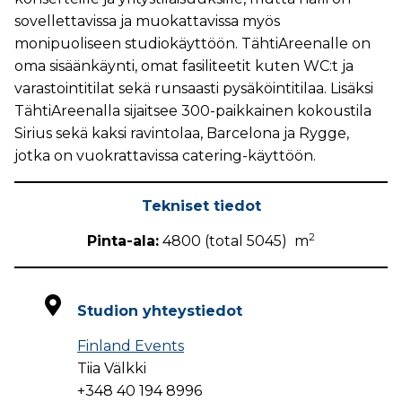
sovellettavissa ja muokattavissa myös
monipuoliseen studiokäyttöön. TähtiAreenalle on
oma sisäänkäynti, omat fasiliteetit kuten WC:t ja
varastointitilat sekä runsaasti pysäköintitilaa. Lisäksi
TähtiAreenalla sijaitsee 300-paikkainen kokoustila
Sirius sekä kaksi ravintolaa, Barcelona ja Rygge,
jotka on vuokrattavissa catering-käyttöön.
Tekniset tiedot
2
Pinta-ala:
4800 (total 5045) m
Studion yhteystiedot
Finland Events
Tiia Välkki
+348 40 194 8996