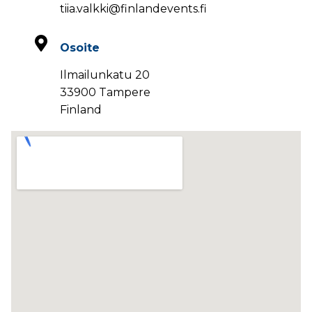
tiia.valkki@finlandevents.fi
Osoite
Ilmailunkatu 20
33900 Tampere
Finland