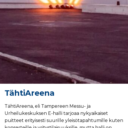
TähtiAreena
TähtiAreena, eli Tampereen Messu- ja
Urheilukeskuksen E-halli tarjoaa nykyaikaiset
puitteet erityisesti suurille yleisötapahtumille kuten
konserteille ja yritystilaisuuksille, mutta halli on