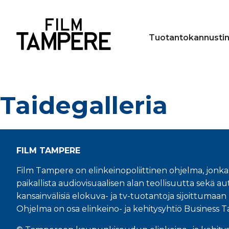
Tuotantokannusti
Taidegalleria
FILM TAMPERE
Film Tampere on elinkeinopoliittinen ohjelma, jonka
paikallista audiovisuaalisen alan teollisuutta sekä aut
kansainvälisiä elokuva- ja tv-tuotantoja sijoittuma
Ohjelma on osa elinkeino- ja kehitysyhtiö Business 