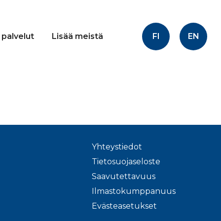
FI
EN
 palvelut
Lisää meistä
Yhteystiedot
Tietosuojaseloste
Saavutettavuus
Ilmastokumppanuus
Evästeasetukset