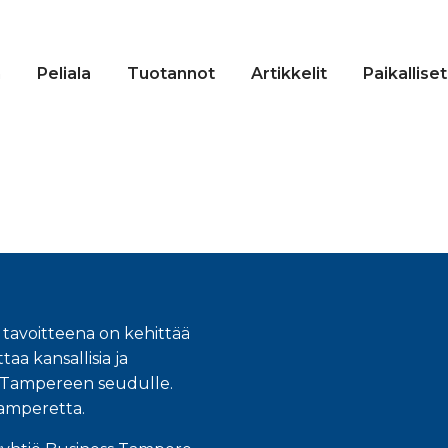
n
Peliala
Tuotannot
Artikkelit
Paikalliset
 tavoitteena on kehittää
taa kansallisia ja
an Tampereen seudulle.
Tamperetta.