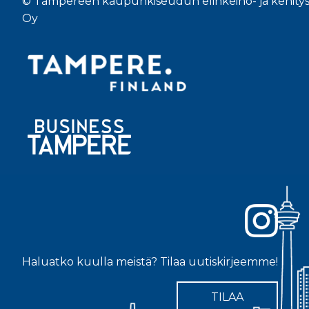
© Tampereen kaupunkiseudun elinkeino- ja kehity
Oy
Haluatko kuulla meistä? Tilaa uutiskirjeemme!
TILAA