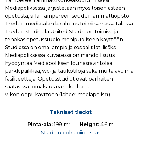
Tampereen ammattikorkeakoulun lisäksi
Mediapoliksessa järjestetään myös toisen asteen
opetusta, sillä Tampereen seudun ammattiopisto
Tredun media-alan koulutus toimii samassa talossa.
Tredun studiotila United Studio on toimiva ja
tehokas opetusstudio monipuoliseen käyttöön.
Studiossa on oma lämpiö ja sosiaalitilat, lisäksi
Mediapoliksessa kuvatessa on mahdollisuus
hyödyntää Mediapoliksen lounasravintolaa,
parkkipaikkaa, wc- ja taukotiloja sekä muita avoimia
fasiliteetteja. Opetusstudiot ovat parhaiten
saatavissa lomakausina sekä ilta- ja
viikonloppukäyttöön (lähde: mediapolis.fi).
Tekniset tiedot
2
Pinta-ala:
198 m
Height:
4.6 m
Studion pohjapiirrustus