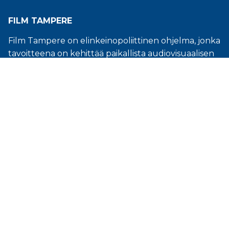
FILM TAMPERE
Film Tampere on elinkeinopoliittinen ohjelma, jonka
tavoitteena on kehittää paikallista audiovisuaalisen
alan teollisuutta sekä auttaa kansallisia ja
kansainvälisiä elokuva- ja tv-tuotantoja sijoittumaan
Tampereen seudulle. Ohjelma on osa elinkeino- ja
kehitysyhtiö Business Tamperetta.
© Tampereen kaupunkiseudun elinkeino- ja
kehitysyhtiö Business Tampere Oy