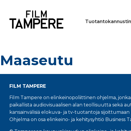
Tuotantokannusti
Maaseutu
FILM TAMPERE
Film Tampere on elinkeinopoliittinen ohjelma, jonka
paikallista audiovisuaalisen alan teollisuutta sekä aut
kansainvälisiä elokuva- ja tv-tuotantoja sijoittuma
Ohjelma on osa elinkeino- ja kehitysyhtiö Business 