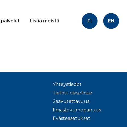
FI
EN
 palvelut
Lisää meistä
Yhteystiedot
Tietosuojaseloste
Saavutettavuus
Ilmastokumppanuus
Evästeasetukset