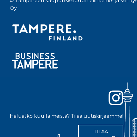
© Tampereen kaupunkiseudun elinkeino- ja kehity
Oy
Haluatko kuulla meistä? Tilaa uutiskirjeemme!
TILAA