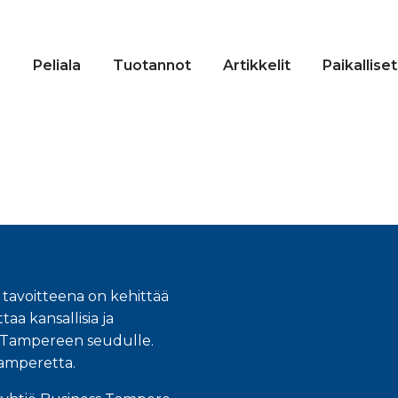
n
Peliala
Tuotannot
Artikkelit
Paikalliset
 tavoitteena on kehittää
taa kansallisia ja
an Tampereen seudulle.
Tamperetta.